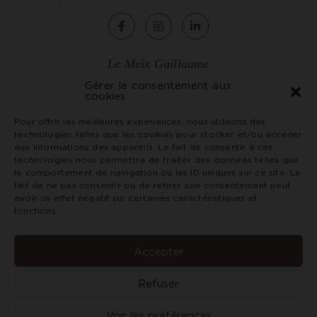
Le Meix Guillaume
2, rue de Chagny
Gérer le consentement aux
cookies
71150 Rully - France
Tél. +33 (0)3 85 87 07 79
Pour offrir les meilleures expériences, nous utilisons des
technologies telles que les cookies pour stocker et/ou accéder
vin@domaineninot.com
aux informations des appareils. Le fait de consentir à ces
technologies nous permettra de traiter des données telles que
le comportement de navigation ou les ID uniques sur ce site. Le
CGV
fait de ne pas consentir ou de retirer son consentement peut
Crédits et mentions légales
avoir un effet négatif sur certaines caractéristiques et
Politique de confidentialité
fonctions.
L’abus d'alcool est dangereux pour la santé. Consommez
avec modération. Interdiction de vente de boissons
Accepter
alcoolisées aux mineurs de moins de 18 ans.
Refuser
Voir les préférences