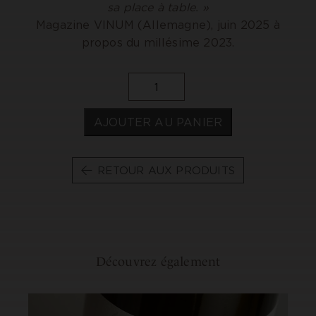
sa place à table. »
Magazine VINUM (Allemagne), juin 2025 à
propos du millésime 2023.
quantité
de
Rully
AJOUTER AU PANIER
1er
Cru
Grésigny
Blanc
RETOUR AUX PRODUITS
2024
Découvrez
également