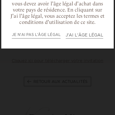
vous devez avoir l'âge légal d'achat dans
Horaires:
votre pays de résidence.
En cliquant sur
J'ai l'âge légal, vous acceptez les termes et
Vendredi 21 novembre : 10h à 20h
conditions d'utilisation de ce site.
Samedi 22 novembre : 10h à 20h
Dimanche 23 novembre : 10h à 19h
JE N'AI PAS L'ÂGE LÉGAL
J'AI L'ÂGE LÉGAL
Lundi 24 novembre : 10h à 16h
Cliquez ici pour télécharger votre invitation
RETOUR AUX ACTUALITÉS