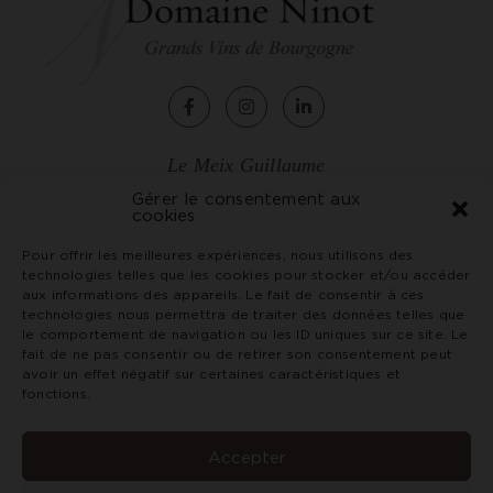
Le Meix Guillaume
2, rue de Chagny
Gérer le consentement aux
cookies
71150 Rully - France
Tél. +33 (0)3 85 87 07 79
Pour offrir les meilleures expériences, nous utilisons des
technologies telles que les cookies pour stocker et/ou accéder
vin@domaineninot.com
aux informations des appareils. Le fait de consentir à ces
technologies nous permettra de traiter des données telles que
le comportement de navigation ou les ID uniques sur ce site. Le
CGV
fait de ne pas consentir ou de retirer son consentement peut
Crédits et mentions légales
avoir un effet négatif sur certaines caractéristiques et
Politique de confidentialité
fonctions.
L’abus d'alcool est dangereux pour la santé. Consommez
avec modération. Interdiction de vente de boissons
Accepter
alcoolisées aux mineurs de moins de 18 ans.