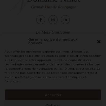
Le Meix Guillaume
2, rue de Chagny
Gérer le consentement aux
cookies
71150 Rully - France
Tél. +33 (0)3 85 87 07 79
Pour offrir les meilleures expériences, nous utilisons des
technologies telles que les cookies pour stocker et/ou accéder
vin@domaineninot.com
aux informations des appareils. Le fait de consentir à ces
technologies nous permettra de traiter des données telles que
le comportement de navigation ou les ID uniques sur ce site. Le
CGV
fait de ne pas consentir ou de retirer son consentement peut
Crédits et mentions légales
avoir un effet négatif sur certaines caractéristiques et
Politique de confidentialité
fonctions.
L’abus d'alcool est dangereux pour la santé. Consommez
avec modération. Interdiction de vente de boissons
Accepter
alcoolisées aux mineurs de moins de 18 ans.
Refuser