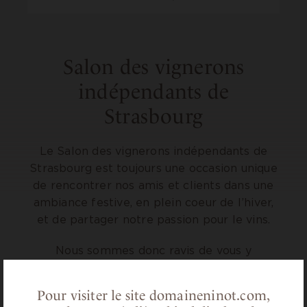
Salon des vignerons
indépendants de
Strasbourg
Le Salon des vignerons indépendants de
Strasbourg est toujours une occasion unique
de rencontrer nos amis et clients dans une
ambiance festive, en plein coeur de l’hiver,
et de partager notre passion pour le vins.
Nous sommes donc ravis
de vous y
retrouver
du vendredi 13 au lundi 16 février
2026, Parc des expositions
sur le stand
A4
.
Pour visiter le site domaineninot.com,