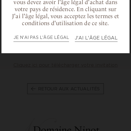
vous devez avoir l'âge légal d'achat dans
Horaires:
votre pays de résidence.
En cliquant sur
J'ai l'âge légal, vous acceptez les termes et
Vendredi 13 févier 2026 : 11h à 20h
conditions d'utilisation de ce site.
Samedi 14 février 2026 : 10h à 19h
Dimanche 15 févier 2026 : 10h à 19h
JE N'AI PAS L'ÂGE LÉGAL
J'AI L'ÂGE LÉGAL
Lundi 16 février 2026 : 10h à 16h
Cliquez ici pour télécharger votre invitation
RETOUR AUX ACTUALITÉS