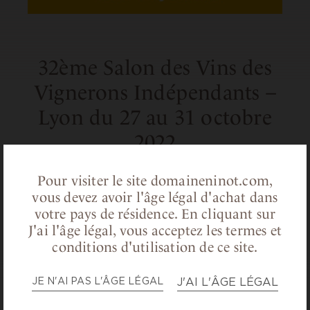
32ème Salon des Vins des
Vignerons Indépendants –
Lyon du 27 au 31 octobre
2022
Vous souhaitez venir nous rendre visite sur
Pour visiter le site domaineninot.com,
notre stand (A52) durant le salon ?
vous devez avoir l'âge légal d'achat dans
C’est facile,
cliquez ici pour télécharger vos
votre pays de résidence.
En cliquant sur
J'ai l'âge légal, vous acceptez les termes et
invitations !
conditions d'utilisation de ce site.
JE N'AI PAS L'ÂGE LÉGAL
J'AI L'ÂGE LÉGAL
RETOUR AUX ACTUALITÉS