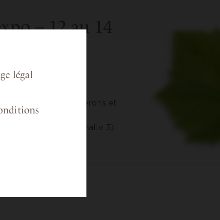
expo – 12 au 14
ris Porte de
ge légal
tre groupement Vignerons et
conditions
nexpo.
ontre au stand D332 (halle 3)