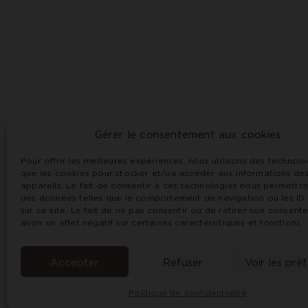
Gérer le consentement aux cookies
Le Meix Guillaume
2, rue 
Pour offrir les meilleures expériences, nous utilisons des technolo
que les cookies pour stocker et/ou accéder aux informations de
appareils. Le fait de consentir à ces technologies nous permettra
des données telles que le comportement de navigation ou les ID
L’abus d'alcool est dangereux pour la sa
sur ce site. Le fait de ne pas consentir ou de retirer son consen
avoir un effet négatif sur certaines caractéristiques et fonctions.
Accepter
Refuser
Voir les pré
Politique de confidentialité