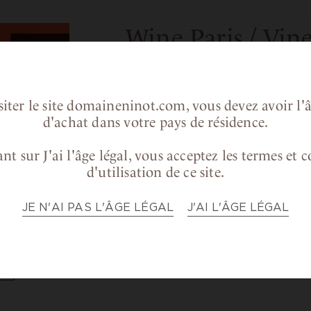
Wine Paris / Vin
février 2024 – Pa
Versailles
siter le site domaineninot.com, vous devez avoir l'â
d'achat dans votre pays de résidence.
Nous serons représentés par no
nt sur J'ai l'âge légal, vous acceptez les termes et 
Patrimoine pour Wine Paris / Vi
d'utilisation de ce site.
N’hésitez pas à aller à leur renc
afin de découvrir notre gamme !
JE N'AI PAS L'ÂGE LÉGAL
J'AI L'ÂGE LÉGAL
S