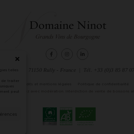
de Chagny
71150 Rully - France
Tél. +33 (0)3 85 87 0
gies telles
s
 de traiter
CGV
Crédits et mentions légales
Politique de confidentialité
 uniques
nté. Consommez avec modération. Interdiction de vente de boissons al
tement peut
férences