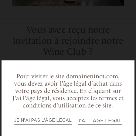
Vous avez reçu notre
invitation à rejoindre notre
Wine Club ?
Téléchargez sans plus attendre le
formulaire de nos offres !
Pour visiter le site domaineninot.com,
vous devez avoir l'âge légal d'achat dans
Cliquez pour télécharger le formulaire
votre pays de résidence.
En cliquant sur
J'ai l'âge légal, vous acceptez les termes et
conditions d'utilisation de ce site.
RETOUR AUX ACTUALITÉS
JE N'AI PAS L'ÂGE LÉGAL
J'AI L'ÂGE LÉGAL