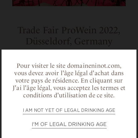
Trade Fair ProWein 2022,
Düsseldorf, Germany
Trade Fair ProWein 2022 in Düsseldorf in
Germany ! From the 27th to the 29th March
Pour visiter le site domaineninot.com,
2022, you will find our wines on the stand of
vous devez avoir l'âge légal d'achat dans
votre pays de résidence.
En cliquant sur
Vignerons et Patrimoine (9E91).
J'ai l'âge légal, vous acceptez les termes et
conditions d'utilisation de ce site.
I AM NOT YET OF LEGAL DRINKING AGE
BACK TO NEWS
I'M OF LEGAL DRINKING AGE