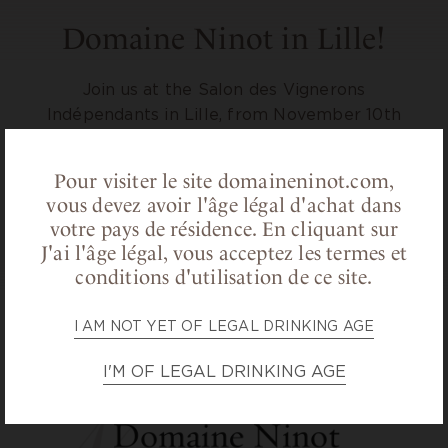
Domaine Ninot in Lille!
Join us at the Salon des Vignerons
Indépendants in Lille, from November 10th
to 15th at the Grand Palais.
Come meet us at stand F45 to discover our
Pour visiter le site domaineninot.com,
wines and have a chat.
vous devez avoir l'âge légal d'achat dans
See you soon!
votre pays de résidence.
En cliquant sur
J'ai l'âge légal, vous acceptez les termes et
conditions d'utilisation de ce site.
BACK TO NEWS
I AM NOT YET OF LEGAL DRINKING AGE
I'M OF LEGAL DRINKING AGE