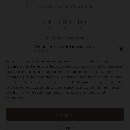
Le Meix Guillaume
2, rue de Chagny
Gérer le consentement aux
cookies
71150 Rully - France
Tél. +33 (0)3 85 87 07 79
Pour offrir les meilleures expériences, nous utilisons des
technologies telles que les cookies pour stocker et/ou accéder
vin@domaineninot.com
aux informations des appareils. Le fait de consentir à ces
technologies nous permettra de traiter des données telles que
le comportement de navigation ou les ID uniques sur ce site. Le
Terms and conditions
fait de ne pas consentir ou de retirer son consentement peut
Credits and legal notices
avoir un effet négatif sur certaines caractéristiques et
Privacy Policy
fonctions.
Abuse of alcohol is dangerous for your health. Consume
with moderation. Prohibition of sale of alcoholic
Accepter
beverages to minors under 18 years of age.
Refuser