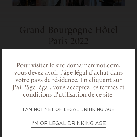
Grand Bourgogne Hôtel
Paris 2022
Ready to welcome to you to
Grand
Bourgogne Hôtel
in Paris ! The 23th of May
Pour visiter le site domaineninot.com,
2022, from 10 am to 18 pm on the stand 39
vous devez avoir l'âge légal d'achat dans
votre pays de résidence.
En cliquant sur
for a tasting of our wines…
J'ai l'âge légal, vous acceptez les termes et
conditions d'utilisation de ce site.
I AM NOT YET OF LEGAL DRINKING AGE
BACK TO NEWS
I'M OF LEGAL DRINKING AGE