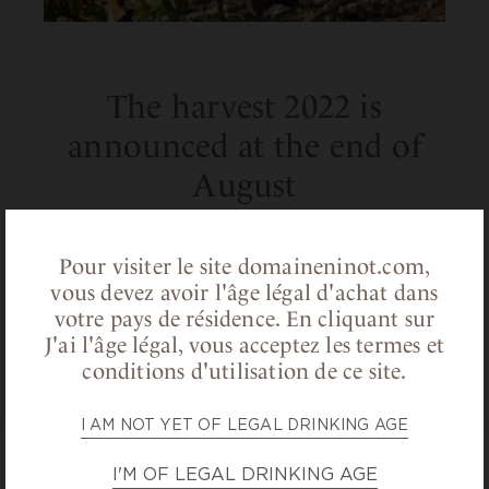
The harvest 2022 is
announced at the end of
August
It’s the weather of this summer which will
Pour visiter le site domaineninot.com,
define the exact date of the harvest. The
vous devez avoir l'âge légal d'achat dans
vintage 2022 is an early one with, for the
votre pays de résidence.
En cliquant sur
moment, a starting of the harvest
J'ai l'âge légal, vous acceptez les termes et
announced at the end of August!
conditions d'utilisation de ce site.
I AM NOT YET OF LEGAL DRINKING AGE
BACK TO NEWS
I'M OF LEGAL DRINKING AGE